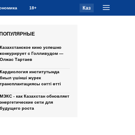
Каз
ономика
18+
ПОПУЛЯРНЫЕ
Казахстанское кино успешно
конкурирует с Голливудом —
Олжас Тартаев
Кардиология институтында
биыл үшінші жүрек
трансплантациясы сәтті өтті
МЭКС - как Казахстан обновляет
энергетические сети для
будущего роста