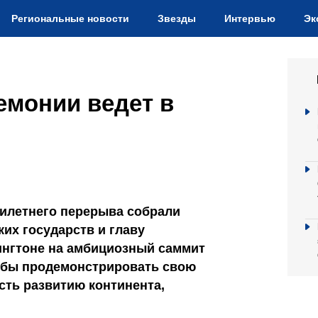
Региональные новости
Звезды
Интервью
Эк
емонии ведет в
илетнего перерыва собрали
их государств и главу
ингтоне на амбициозный саммит
обы продемонстрировать свою
ть развитию континента,