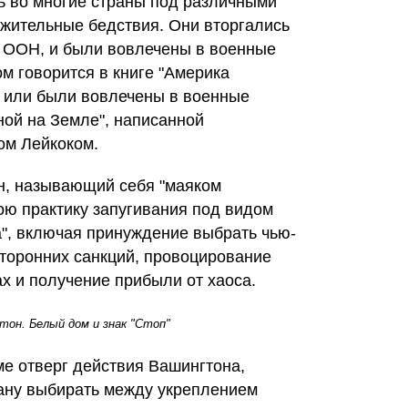
 во многие страны под различными
жительные бедствия. Они вторгались
ых ООН, и были вовлечены в военные
ом говорится в книге "Америка
ь или были вовлечены в военные
ной на Земле", написанной
ом Лейкоком.
н, называющий себя "маяком
ою практику запугивания под видом
а", включая принуждение выбрать чью-
сторонних санкций, провоцирование
х и получение прибыли от хаоса.
тон. Белый дом и знак "Стоп"
е отверг действия Вашингтона,
рану выбирать между укреплением