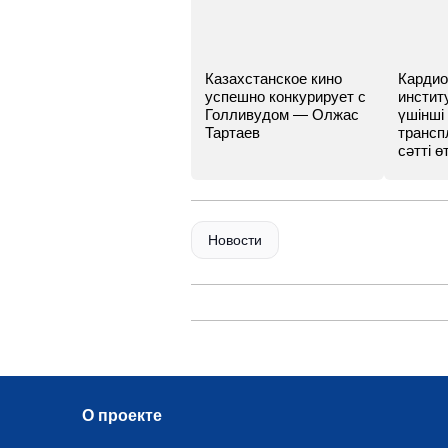
Казахстанское кино
Кардио
успешно конкурирует с
инстит
Голливудом — Олжас
үшінші
Тартаев
трансп
сәтті өт
Новости
О проекте