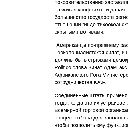
покровительственно заставля
разжигая конфликты и давая 
большинство государств реги
отношении "индо-тихоокеанско
скрытыми мотивами.
"Американцы по-прежнему ра
неоколониалистская сила", и н
должны быть стражами демокр
Politico слова Зинат Адам, э
Африканского Рога Министер
сотрудничества ЮАР.
Соединенные Штаты применя
тогда, когда это их устраивае
Всемирной торговой организа
процесс отбора для заполнен
чтобы позволить ему функци