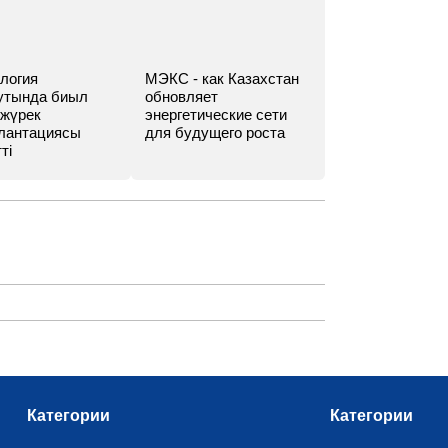
логия
МЭКС - как Казахстан
утында биыл
обновляет
 жүрек
энергетические сети
лантациясы
для будущего роста
ті
Категории
Категории