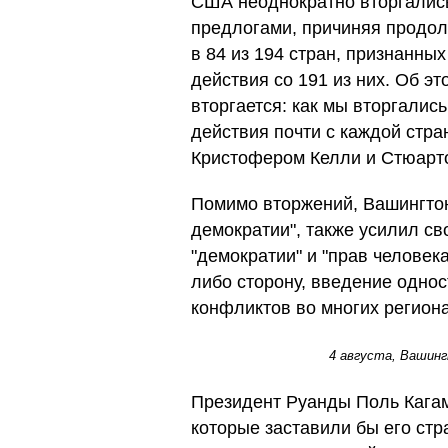
США неоднократно вторгались
предлогами, причиняя продол
в 84 из 194 стран, признанн
действия со 191 из них. Об эт
вторгается: как мы вторгалис
действия почти с каждой стра
Кристофером Келли и Стюарт
Помимо вторжений, Вашингто
демократии", также усилил св
"демократии" и "прав человек
либо сторону, введение одно
конфликтов во многих региона
4 августа, Вашинг
Президент Руанды Поль Кагам
которые заставили бы его ст