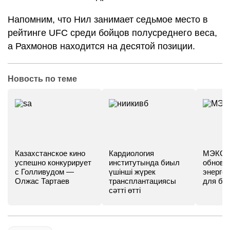
Напомним, что Нил занимает седьмое место в
рейтинге UFC среди бойцов полусреднего веса,
а Рахмонов находится на десятой позиции.
Новость по теме
Казахстанское кино
Кардиология
МЭКС -
успешно конкурирует
институтында биыл
обновл
с Голливудом —
үшінші жүрек
энергет
Олжас Тартаев
трансплантациясы
для бу
сәтті өтті