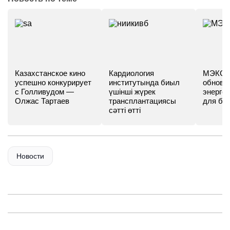
Казахстанское кино
Кардиология
МЭКС -
успешно конкурирует
институтында биыл
обновл
с Голливудом —
үшінші жүрек
энергет
Олжас Тартаев
трансплантациясы
для бу
сәтті өтті
Новости