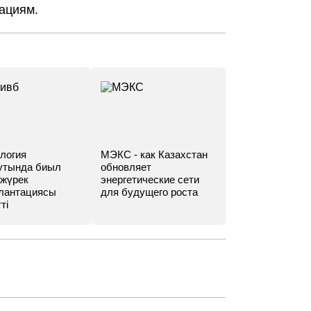
ациям.
логия
МЭКС - как Казахстан
утында биыл
обновляет
 жүрек
энергетические сети
лантациясы
для будущего роста
ті