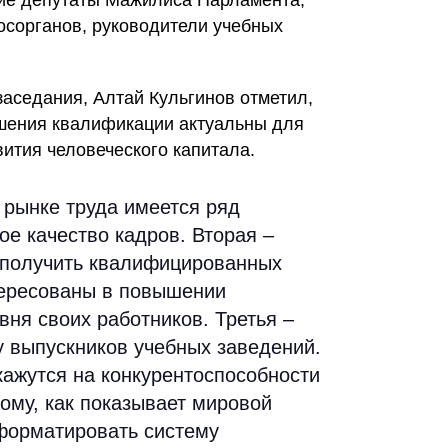
тие депутаты Мажилиса Парламента,
осорганов, руководители учебных
заседания, Алтай Кульгинов отметил,
шения квалификации актуальны для
ития человеческого капитала.
 рынке труда имеется ряд
ое качество кадров. Вторая –
аполучить квалифицированных
тересованы в повышении
ня своих работников. Третья –
у выпускников учебных заведений.
кажутся на конкурентоспособности
ому, как показывает мировой
форматировать систему