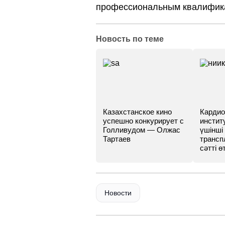
профессиональным квалифик
Новость по теме
Казахстанское кино
Кардио
успешно конкурирует с
инстит
Голливудом — Олжас
үшінші
Тартаев
трансп
сәтті өт
Новости