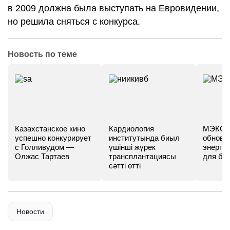
в 2009 должна была выступать на Евровидении,
но решила сняться с конкурса.
Новость по теме
Казахстанское кино
Кардиология
МЭКС -
успешно конкурирует
институтында биыл
обновл
с Голливудом —
үшінші жүрек
энергет
Олжас Тартаев
трансплантациясы
для бу
сәтті өтті
Новости