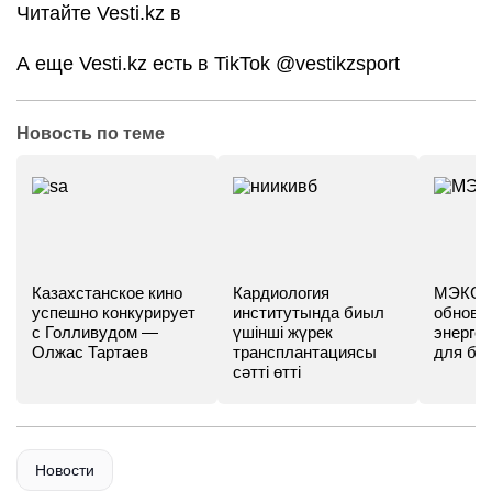
Читайте Vesti.kz в
А еще Vesti.kz есть в TikTok
@vestikzsport
Новость по теме
Казахстанское кино
Кардиология
МЭКС -
успешно конкурирует
институтында биыл
обновл
с Голливудом —
үшінші жүрек
энергет
Олжас Тартаев
трансплантациясы
для бу
сәтті өтті
Новости