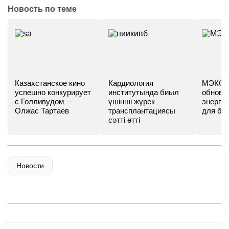
Новость по теме
Казахстанское кино
Кардиология
МЭКС -
успешно конкурирует
институтында биыл
обновл
с Голливудом —
үшінші жүрек
энергет
Олжас Тартаев
трансплантациясы
для бу
сәтті өтті
Новости