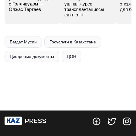
с Голливудом —
үшінші жүрек
энергет
Олжас Тартаев
трансплантациясы
для бу
сәтті өтті
Багдат Мусин
Госуслуги в Казахстане
Цифровые документы
ЦОН