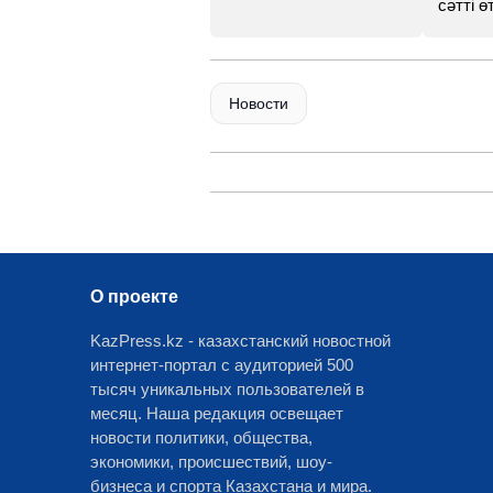
сәтті өт
Новости
О проекте
KazPress.kz - казахстанский новостной
интернет-портал с аудиторией 500
тысяч уникальных пользователей в
месяц. Наша редакция освещает
новости политики, общества,
экономики, происшествий, шоу-
бизнеса и спорта Казахстана и мира.