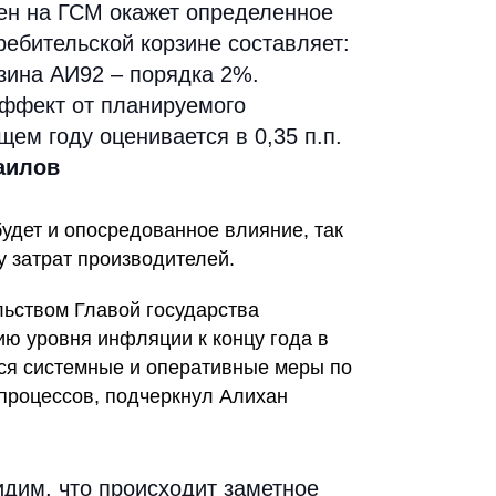
цен на ГСМ окажет определенное
ребительской корзине составляет:
зина АИ92 – порядка 2%.
эффект от планируемого
ем году оценивается в 0,35 п.п.
аилов
будет и опосредованное влияние, так
у затрат производителей.
льством Главой государства
ию уровня инфляции к концу года в
ся системные и оперативные меры по
роцессов, подчеркнул Алихан
идим, что происходит заметное