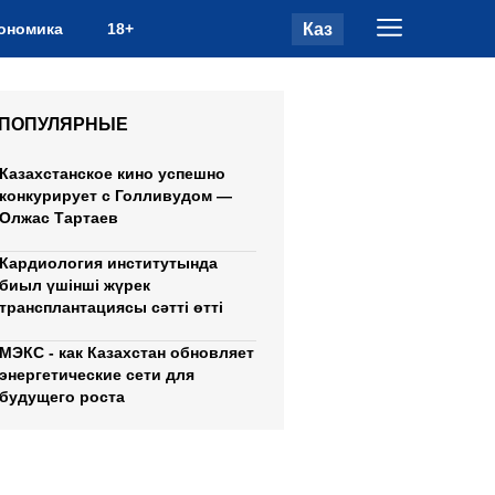
Каз
ономика
18+
ПОПУЛЯРНЫЕ
Казахстанское кино успешно
конкурирует с Голливудом —
Олжас Тартаев
Кардиология институтында
биыл үшінші жүрек
трансплантациясы сәтті өтті
МЭКС - как Казахстан обновляет
энергетические сети для
будущего роста