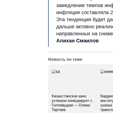
замедление темпов инф
инфляция составляла 21
Эта тенденция будет д
дальше активно реализ
направленных на сниж
Алихан Смаилов
Новость по теме
Казахстанское кино
Кардио
успешно конкурирует с
инстит
Голливудом — Олжас
үшінші
Тартаев
трансп