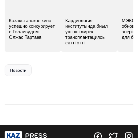
Казахстанское кино
Кардиология
МЭКС -
успешно конкурирует
институтында биыл
обновл
с Голливудом —
үшінші жүрек
энергет
Олжас Тартаев
трансплантациясы
для бу
сәтті өтті
Новости