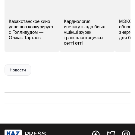
Казахстанское кино
Кардиология
МЭКС -
успешно конкурирует
институтында биыл
обновл
с Голливудом —
үшінші жүрек
энергет
Олжас Тартаев
трансплантациясы
для бу
сәтті өтті
Новости