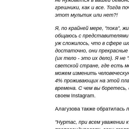
не нуждается в вашей демон
грешники, как и все. Тогда 
этот мультик или нет?!
Я, по крайней мере, "пока", ж
общаюсь с представителями
уж сложилось, что в сфере ш
достаточно, они прекрасные
(их тело - это их дело). Я не 
светской стране, где есть 
можем изменить человеческу
4% проживающих на этой план
времена. С чем вы боретесь, 
своем Instagram.
Алагузова также обратилась 
"Нуртас, при всем уважении 