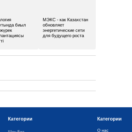
логия
МЭКС - как Казахстан
утында биыл
обновляет
 жүрек
энергетические сети
лантациясы
для будущего роста
ті
Категории
Категории
О нас
Шоу Биз