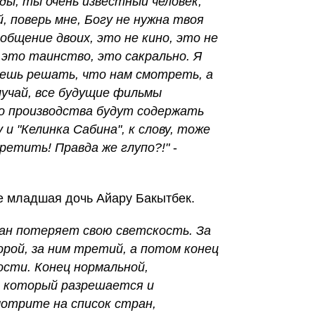
ды, ты очень известный человек,
 поверь мне, Богу не нужна твоя
общение двоих, это не кино, это не
, это таинство, это сакрально. Я
ешь решать, что нам смотреть, а
случай, все будущие фильмы
го производства будут содержать
и "Келинка Сабина", к слову, тоже
ретить! Правда же глупо?!"
-
е младшая дочь Айару Бакытбек.
тан потеряет свою светскость. За
рой, за ним третий, а потом конец
ости. Конец нормальной,
ц, который разрешается и
мотрите на список стран,