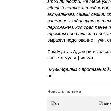
этой личности. Не тебе уж т
сбитый летчик и твой юмор 
актуальным, самый легкий сп
внимание - хайпануть на тем
персонажем, которая ранее т
треском провалился в прокат
выразил недогование Нучи, о
Сам Нуртас Адамбай выразил 
запрета мультфильма.
"Мультфильм с пропагандой з
он.
Новость по теме