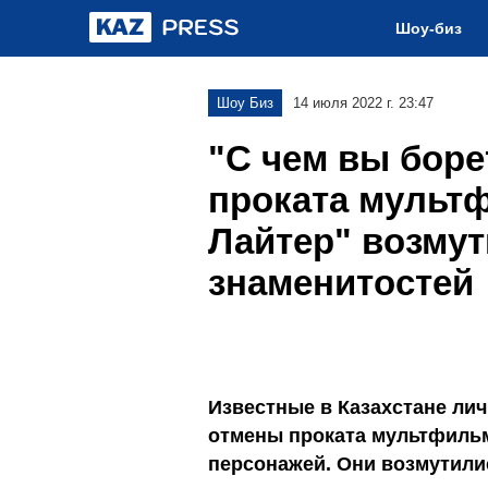
Шоу-биз
Шоу Биз
14 июля 2022 г. 23:47
"С чем вы боре
проката мульт
Лайтер" возмут
знаменитостей
Известные в Казахстане ли
отмены проката мультфильм
персонажей. Они возмутили