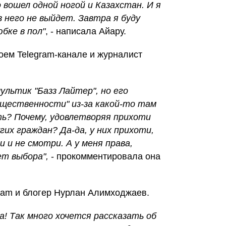
 вошел одной ногой и Казахстан. И я
з него не выйдет. Завтра я буду
бке в пол"
, - написала Айару.
воем Telegram-канале и журналист
ультик "Базз Лайтер", но его
щественности" из-за какой-то там
ть? Почему, удовлетворяя прихоти
гих граждан? Да-да, у них прихоти,
и и не смотри. А у меня права,
ет выбора",
- прокомментировала она
gram и блогер Нурлан Алимходжаев.
а! Так много хочется рассказать об