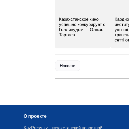
Казахстанское кино
Кардио
успешно конкурирует с
инстит
Голливудом — Олжас
үшінші
Тартаев
трансп
сәтті өт
Новости
О проекте
KazPress.kz - казахстанский новостной