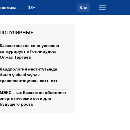
Каз
ономика
18+
ПОПУЛЯРНЫЕ
Казахстанское кино успешно
конкурирует с Голливудом —
Олжас Тартаев
Кардиология институтында
биыл үшінші жүрек
трансплантациясы сәтті өтті
МЭКС - как Казахстан обновляет
энергетические сети для
будущего роста