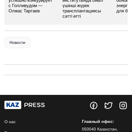
успешно конкурирует
институтында биыл
обновл
с Голливудом —
үшінші жүрек
энергет
Олжас Тартаев
трансплантациясы
для бу
сәтті өтті
Новости
Главный офис:
О нас
050040 Казахстан,