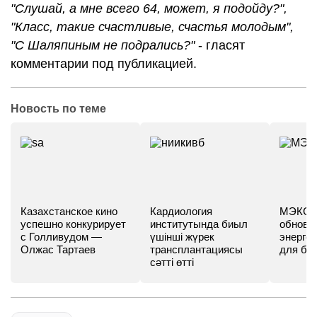
"Слушай, а мне всего 64, может, я подойду?",
"Класс, такие счастливые, счастья молодым",
"С Шаляпиным не подрались?"
- гласят
комментарии под публикацией.
Новость по теме
Казахстанское кино
Кардиология
МЭКС -
успешно конкурирует
институтында биыл
обновл
с Голливудом —
үшінші жүрек
энергет
Олжас Тартаев
трансплантациясы
для бу
сәтті өтті