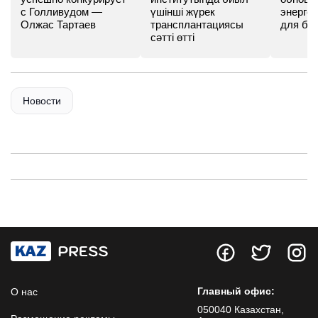
с Голливудом —
үшінші жүрек
энергет
Олжас Тартаев
трансплантациясы
для бу
сәтті өтті
Новости
Главный офис:
О нас
050040 Казахстан,