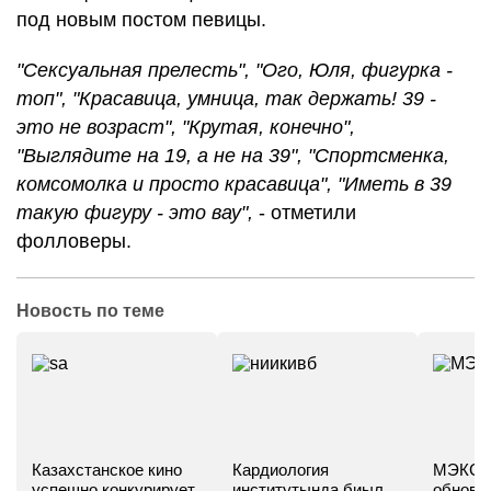
под новым постом певицы.
"Сексуальная прелесть", "Ого, Юля, фигурка -
топ", "Красавица, умница, так держать! 39 -
это не возраст", "Крутая, конечно",
"Выглядите на 19, а не на 39", "Спортсменка,
комсомолка и просто красавица", "Иметь в 39
такую фигуру - это вау",
- отметили
фолловеры.
Новость по теме
Казахстанское кино
Кардиология
МЭКС -
успешно конкурирует
институтында биыл
обновл