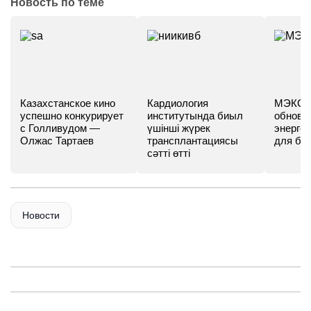
Новость по теме
Казахстанское кино
Кардиология
МЭКС -
успешно конкурирует
институтында биыл
обновл
с Голливудом —
үшінші жүрек
энергет
Олжас Тартаев
трансплантациясы
для бу
сәтті өтті
Новости