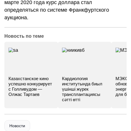
марте 2020 года курс доллара стал
определяться по системе Франкфуртского
аукциона.
Новость по теме
Казахстанское кино
Кардиология
МЭКС -
успешно конкурирует
институтында биыл
обновл
с Голливудом —
үшінші жүрек
энергет
Олжас Тартаев
трансплантациясы
для бу
сәтті өтті
Новости