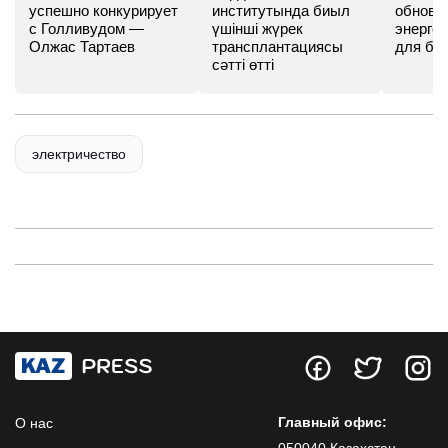
успешно конкурирует
институтында биыл
обновл
с Голливудом —
үшінші жүрек
энергет
Олжас Тартаев
трансплантациясы
для бу
сәтті өтті
электричество
Главный офис:
О нас