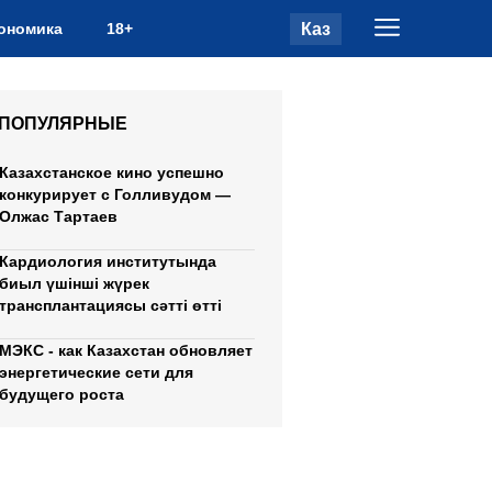
Каз
ономика
18+
ПОПУЛЯРНЫЕ
Казахстанское кино успешно
конкурирует с Голливудом —
Олжас Тартаев
Кардиология институтында
биыл үшінші жүрек
трансплантациясы сәтті өтті
МЭКС - как Казахстан обновляет
энергетические сети для
будущего роста