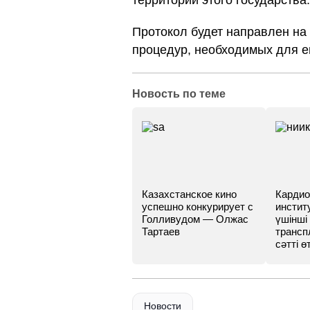
территории этого государства.
Протокол будет направлен на
процедур, необходимых для е
Новость по теме
Казахстанское кино
Кардио
успешно конкурирует с
инстит
Голливудом — Олжас
үшінші
Тартаев
трансп
сәтті өт
Новости