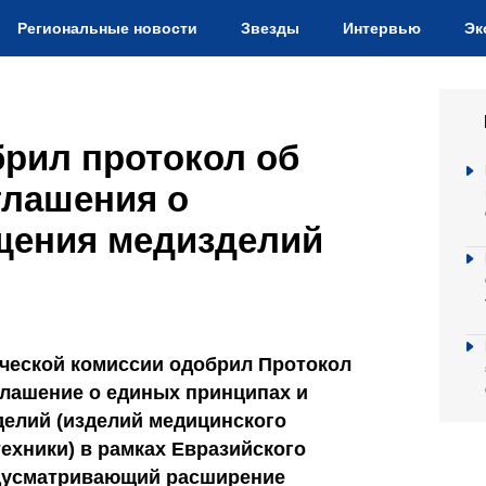
Региональные новости
Звезды
Интервью
Эк
брил протокол об
глашения о
щения медизделий
ческой комиссии одобрил Протокол
глашение о единых принципах и
елий (изделий медицинского
ехники) в рамках Евразийского
едусматривающий расширение