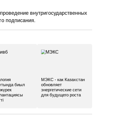
 проведение внутригосударственных
го подписания.
логия
МЭКС - как Казахстан
утында биыл
обновляет
 жүрек
энергетические сети
лантациясы
для будущего роста
ті