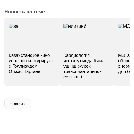
Новость по теме
Казахстанское кино
Кардиология
МЭКС -
успешно конкурирует
институтында биыл
обновл
с Голливудом —
үшінші жүрек
энергет
Олжас Тартаев
трансплантациясы
для бу
сәтті өтті
Новости