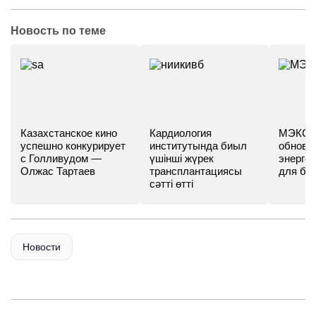
Новость по теме
Казахстанское кино
Кардиология
МЭКС -
успешно конкурирует
институтында биыл
обновл
с Голливудом —
үшінші жүрек
энергет
Олжас Тартаев
трансплантациясы
для бу
сәтті өтті
Новости