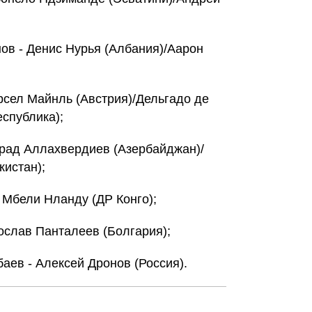
ов - Денис Нурья (Албания)/Аарон
арсел Майнль (Австрия)/Дельгадо де
спублика);
урад Аллахвердиев (Азербайджан)/
истан);
- Мбели Нланду (ДР Конго);
дослав Панталеев (Болгария);
аев - Алексей Дронов (Россия).