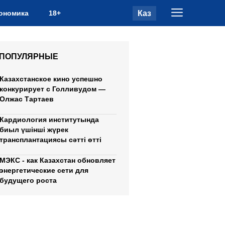
Каз
ономика
18+
ПОПУЛЯРНЫЕ
Казахстанское кино успешно
конкурирует с Голливудом —
Олжас Тартаев
Кардиология институтында
биыл үшінші жүрек
трансплантациясы сәтті өтті
МЭКС - как Казахстан обновляет
энергетические сети для
будущего роста