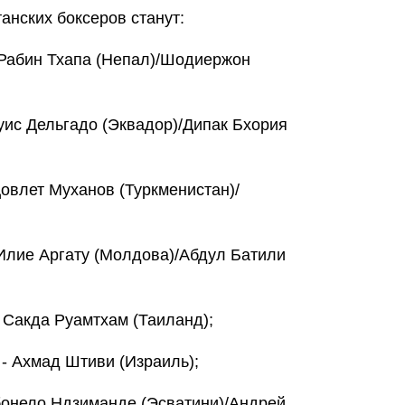
анских боксеров станут:
- Рабин Тхапа (Непал)/Шодиержон
Луис Дельгадо (Эквадор)/Дипак Бхория
Довлет Муханов (Туркменистан)/
 Илие Аргату (Молдова)/Абдул Батили
- Сакда Руамтхам (Таиланд);
 - Ахмад Штиви (Израиль);
ибонело Ндзиманде (Эсватини)/Андрей