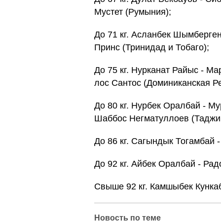
Мустет (Румыния);
До 71 кг. Асланбек Шымберген
Принс (Тринидад и Тобаго);
До 75 кг. Нурканат Райыс - М
лос Сантос (Доминиканская Ре
До 80 кг. Нурбек Оралбай - М
Шаббос Негматуллоев (Таджик
До 86 кг. Сагындык Тогамбай 
До 92 кг. Айбек Оралбай - Ра
Свыше 92 кг. Камшыбек Кункаб
Новость по теме