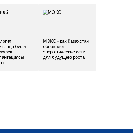
логия
МЭКС - как Казахстан
утында биыл
обновляет
 жүрек
энергетические сети
лантациясы
для будущего роста
ті