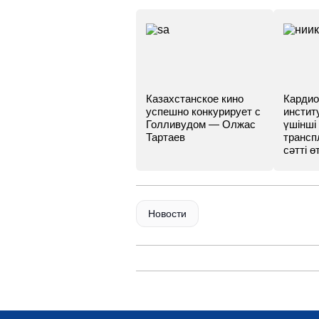
Казахстанское кино
Кардио
успешно конкурирует с
инстит
Голливудом — Олжас
үшінші
Тартаев
трансп
сәтті өт
Новости