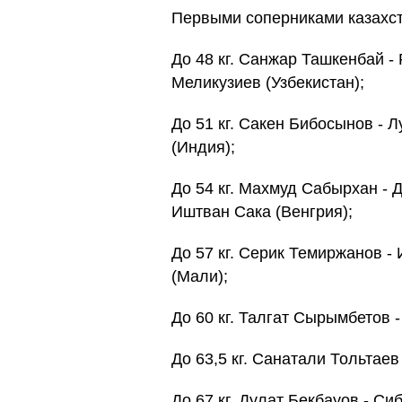
Первыми соперниками казахст
До 48 кг. Санжар Ташкенбай 
Меликузиев (Узбекистан);
До 51 кг. Сакен Бибосынов - 
(Индия);
До 54 кг. Махмуд Сабырхан - 
Иштван Сака (Венгрия);
До 57 кг. Серик Темиржанов -
(Мали);
До 60 кг. Талгат Сырымбетов 
До 63,5 кг. Санатали Тольтаев
До 67 кг. Дулат Бекбауов - С