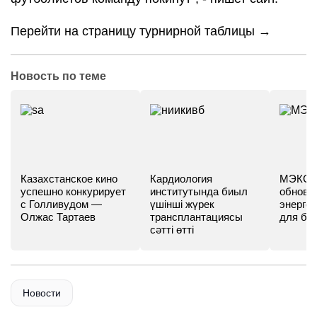
Перейти на страницу турнирной таблицы →
Новость по теме
Казахстанское кино
Кардиология
МЭКС -
успешно конкурирует
институтында биыл
обновл
с Голливудом —
үшінші жүрек
энергет
Олжас Тартаев
трансплантациясы
для бу
сәтті өтті
Новости