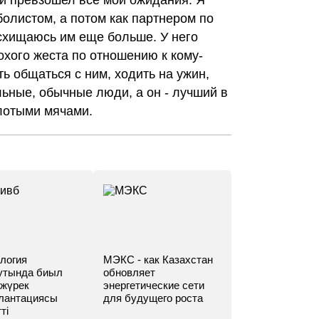
си превзошел все мои ожидания. Я
олистом, а потом как партнером по
осхищаюсь им еще больше. У него
охого жеста по отношению к кому-
ь общаться с ним, ходить на ужин,
ьные, обычные люди, а он - лучший в
лотыми мячами.
логия
МЭКС - как Казахстан
утында биыл
обновляет
 жүрек
энергетические сети
лантациясы
для будущего роста
ті