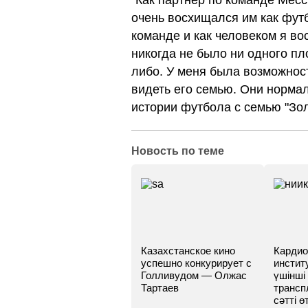
"Как партнер по команде Мес
очень восхищался им как футб
команде и как человеком я в
никогда не было ни одного пл
либо. У меня была возможност
видеть его семью. Они нормал
истории футбола с семью "Зо
Новость по теме
Казахстанское кино
Кардио
успешно конкурирует с
инстит
Голливудом — Олжас
үшінші
Тартаев
трансп
сәтті өт