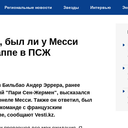
Региональные новости
Звезды
Интервью
Эк
, был ли у Месси
аппе в ПСЖ
з Бильбао Андер Эррера, ранее
й "Пари Сен-Жермен", высказался
неле Месси. Также он ответил, был
 команде с французским
, сообщают Vesti.kz.