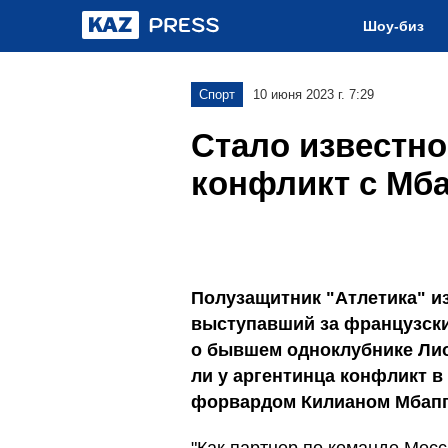
Шоу-биз
Спорт
10 июня 2023 г. 7:29
Стало известно
конфликт с Мб
Полузащитник "Атлетика" и
выступавший за французски
о бывшем одноклубнике Лио
ли у аргентинца конфликт в
форвардом Килианом Мбаппе