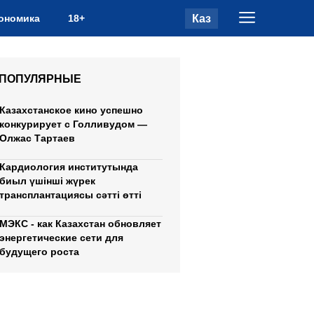
Каз
ономика
18+
ПОПУЛЯРНЫЕ
Казахстанское кино успешно
конкурирует с Голливудом —
Олжас Тартаев
Кардиология институтында
биыл үшінші жүрек
трансплантациясы сәтті өтті
МЭКС - как Казахстан обновляет
энергетические сети для
будущего роста