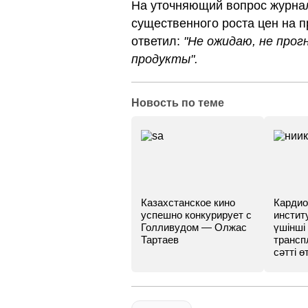
На уточняющий вопрос журнал
существенного роста цен на п
ответил:
"Не ожидаю, не прог
продукты".
Новость по теме
Казахстанское кино
Кардио
успешно конкурирует с
инстит
Голливудом — Олжас
үшінші
Тартаев
трансп
сәтті өт