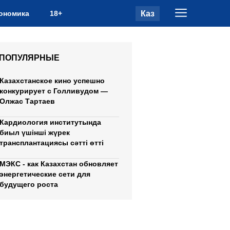
Каз
ономика
18+
ПОПУЛЯРНЫЕ
Казахстанское кино успешно
конкурирует с Голливудом —
Олжас Тартаев
Кардиология институтында
биыл үшінші жүрек
трансплантациясы сәтті өтті
МЭКС - как Казахстан обновляет
энергетические сети для
будущего роста