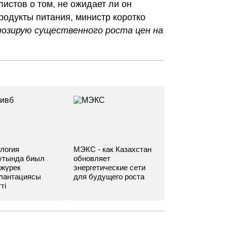
истов о том, не ожидает ли он
родукты питания, министр коротко
нозирую существенного роста цен на
логия
МЭКС - как Казахстан
утында биыл
обновляет
 жүрек
энергетические сети
лантациясы
для будущего роста
ті