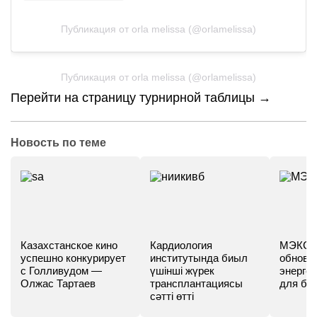
Публикация от orla melissa (@orlamelissa)
Публикация от orla melissa (@orlamelissa)
Перейти на страницу турнирной таблицы →
Новость по теме
Казахстанское кино
Кардиология
МЭКС -
успешно конкурирует
институтында биыл
обновл
с Голливудом —
үшінші жүрек
энергет
Олжас Тартаев
трансплантациясы
для бу
сәтті өтті