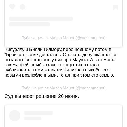
Публикация от Mason Mount (@masonmount)
Чилуэллу и Билли Гилмору, перешедшему потом в
"Брайтон", тоже досталось. Сначала девушка просто
пыталась выспросить у них про Маунта. А затем она
завела фейковый аккаунт в соцсетях и стала
публиковать в нем коллажи Чилуэлла с якобы его
новыми возлюбленными, тегая при этом его семью.
Публикация от Mason Mount (@masonmount)
Суд вынесет решение 20 июня.