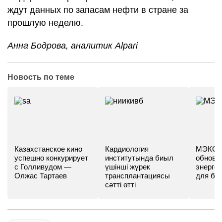
ждут данных по запасам нефти в стране за
прошлую неделю.
Анна Бодрова, аналитик Alpari
Новость по теме
Казахстанское кино
Кардиология
МЭКС -
успешно конкурирует
институтында биыл
обновл
с Голливудом —
үшінші жүрек
энергет
Олжас Тартаев
трансплантациясы
для бу
сәтті өтті