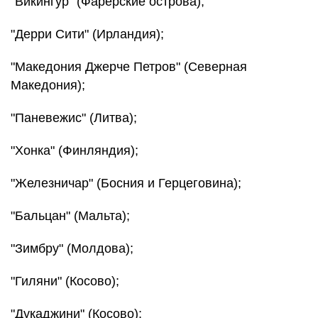
"Викингур" (Фарерские острова);
"Дерри Сити" (Ирландия);
"Македония Джерче Петров" (Северная
Македония);
"Паневежис" (Литва);
"Хонка" (Финляндия);
"Железничар" (Босния и Герцеговина);
"Бальцан" (Мальта);
"Зимбру" (Молдова);
"Гиляни" (Косово);
"Дукаджини" (Косово);