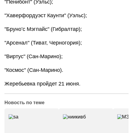
"Пенибонт" (Уэльс);
"Хаверфордуэст Каунти" (Уэльс);
"Бруно’c Мэгпайс" (Гибралтар);
"Арсенал" (Тиват, Черногория);
"Виртус" (Сан-Марино);
"Космос" (Сан-Марино).
Жеребьевка пройдет 21 июня.
Новость по теме