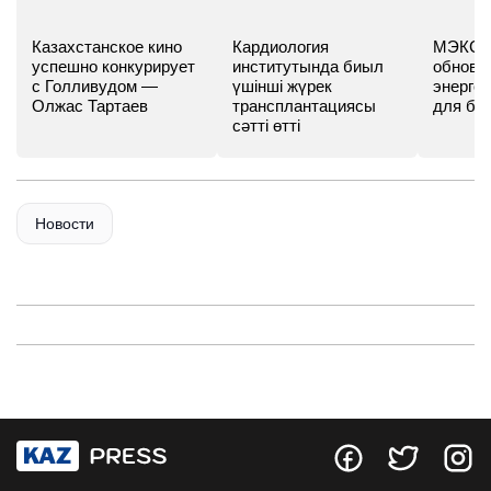
Казахстанское кино
Кардиология
МЭКС -
успешно конкурирует
институтында биыл
обновл
с Голливудом —
үшінші жүрек
энергет
Олжас Тартаев
трансплантациясы
для бу
сәтті өтті
Новости