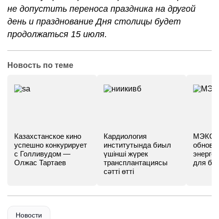
не допустить переноса праздника на другой
день и празднование Дня столицы будет
продолжаться 15 июля.
Новость по теме
Казахстанское кино
Кардиология
МЭКС -
успешно конкурирует
институтында биыл
обновл
с Голливудом —
үшінші жүрек
энергет
Олжас Тартаев
трансплантациясы
для бу
сәтті өтті
Новости