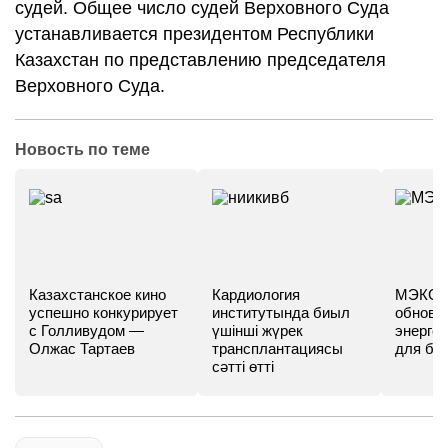
судей. Общее число судей Верховного Суда
устанавливается президентом Республики
Казахстан по представлению председателя
Верховного Суда.
Новость по теме
Казахстанское кино
Кардиология
МЭКС -
успешно конкурирует
институтында биыл
обновл
с Голливудом —
үшінші жүрек
энергет
Олжас Тартаев
трансплантациясы
для бу
сәтті өтті