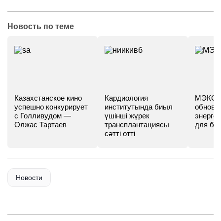
Новость по теме
Казахстанское кино
Кардиология
МЭКС -
успешно конкурирует
институтында биыл
обновл
с Голливудом —
үшінші жүрек
энергет
Олжас Тартаев
трансплантациясы
для бу
сәтті өтті
Новости