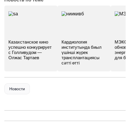
Казахстанское кино
Кардиология
МЭКС -
успешно конкурирует
институтында биыл
обновл
с Голливудом —
үшінші жүрек
энергет
Олжас Тартаев
трансплантациясы
для бу
сәтті өтті
Новости