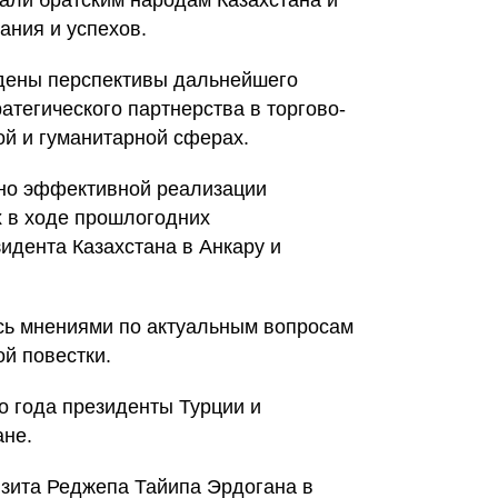
лали братским народам Казахстана и
ания и успехов.
ждены перспективы дальнейшего
атегического партнерства в торгово-
ой и гуманитарной сферах.
но эффективной реализации
х в ходе прошлогодних
идента Казахстана в Анкару и
сь мнениями по актуальным вопросам
й повестки.
о года президенты Турции и
ане.
изита Реджепа Тайипа Эрдогана в