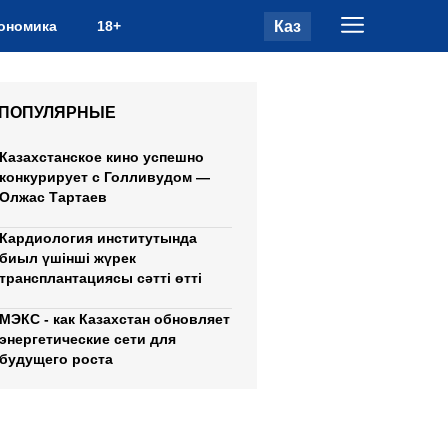
Каз
ономика
18+
ПОПУЛЯРНЫЕ
Казахстанское кино успешно
конкурирует с Голливудом —
Олжас Тартаев
Кардиология институтында
биыл үшінші жүрек
трансплантациясы сәтті өтті
МЭКС - как Казахстан обновляет
энергетические сети для
будущего роста