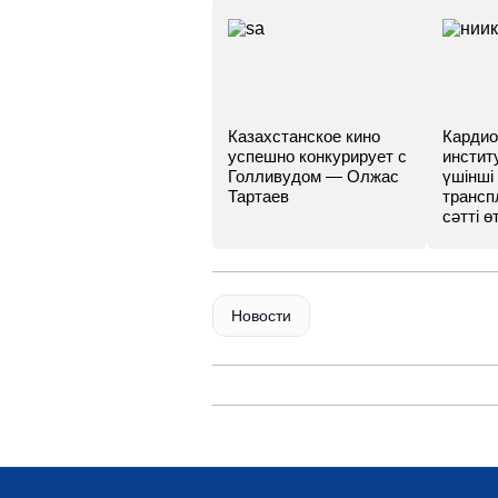
Казахстанское кино
Кардио
успешно конкурирует с
инстит
Голливудом — Олжас
үшінші
Тартаев
трансп
сәтті өт
Новости