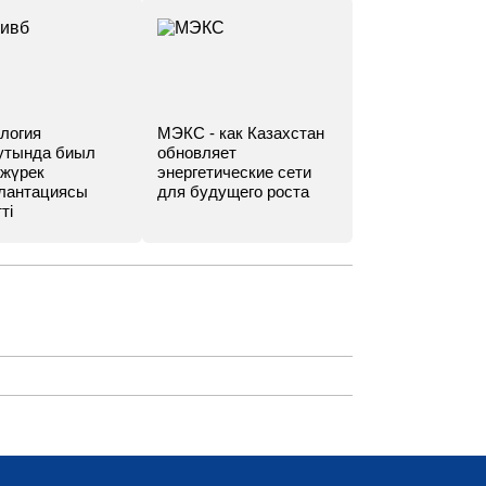
логия
МЭКС - как Казахстан
утында биыл
обновляет
 жүрек
энергетические сети
лантациясы
для будущего роста
ті