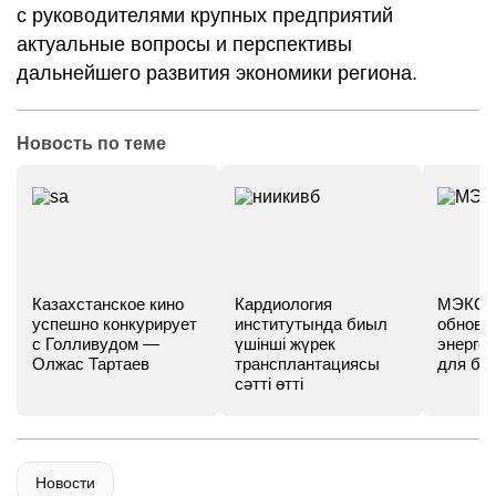
с руководителями крупных предприятий
актуальные вопросы и перспективы
дальнейшего развития экономики региона.
Новость по теме
Казахстанское кино
Кардиология
МЭКС -
успешно конкурирует
институтында биыл
обновл
с Голливудом —
үшінші жүрек
энергет
Олжас Тартаев
трансплантациясы
для бу
сәтті өтті
Новости