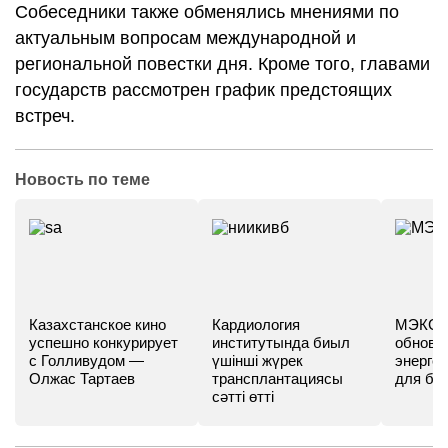
Собеседники также обменялись мнениями по
актуальным вопросам международной и
региональной повестки дня. Кроме того, главами
государств рассмотрен график предстоящих
встреч.
Новость по теме
Казахстанское кино
Кардиология
МЭКС -
успешно конкурирует
институтында биыл
обновл
с Голливудом —
үшінші жүрек
энергет
Олжас Тартаев
трансплантациясы
для бу
сәтті өтті