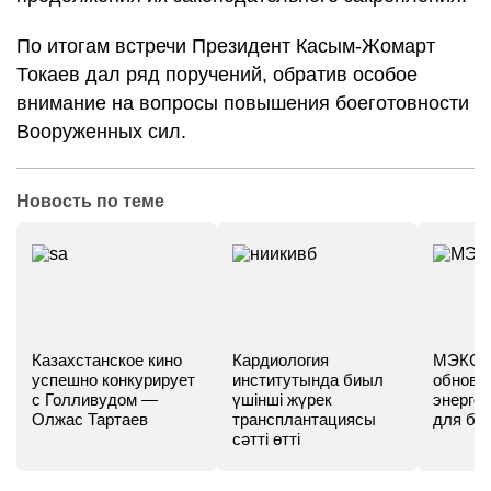
По итогам встречи Президент Касым-Жомарт
Токаев дал ряд поручений, обратив особое
внимание на вопросы повышения боеготовности
Вооруженных сил.
Новость по теме
Казахстанское кино
Кардиология
МЭКС -
успешно конкурирует
институтында биыл
обновл
с Голливудом —
үшінші жүрек
энергет
Олжас Тартаев
трансплантациясы
для бу
сәтті өтті