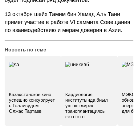
будет подписан ряд документов.
13 октября шейх Тамим бин Хамад Аль Тани
примет участие в работе VI саммита Совещания
по взаимодействию и мерам доверия в Азии.
Новость по теме
Казахстанское кино
Кардиология
МЭКС -
успешно конкурирует
институтында биыл
обновл
с Голливудом —
үшінші жүрек
энергет
Олжас Тартаев
трансплантациясы
для бу
сәтті өтті