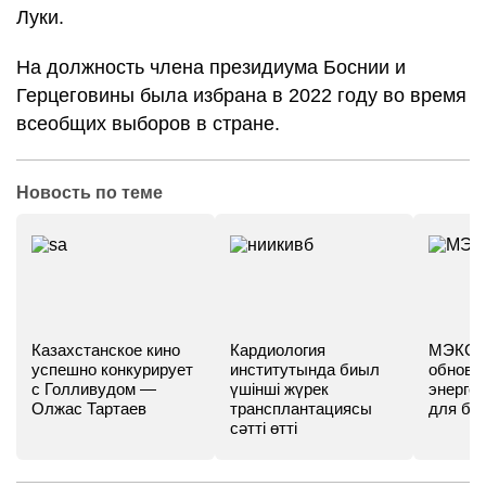
Луки.
На должность члена президиума Боснии и
Герцеговины была избрана в 2022 году во время
всеобщих выборов в стране.
Новость по теме
Казахстанское кино
Кардиология
МЭКС -
успешно конкурирует
институтында биыл
обновл
с Голливудом —
үшінші жүрек
энергет
Олжас Тартаев
трансплантациясы
для бу
сәтті өтті