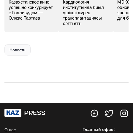
Казахстанское кино
Кардиология
МЭКС -
успешно конкурирует
институтында биыл
обновл
с Голливудом —
үшінші жүрек
энергет
Олжас Тартаев
трансплантациясы
для бу
сәтті өтті
Новости
Главный офис:
О нас