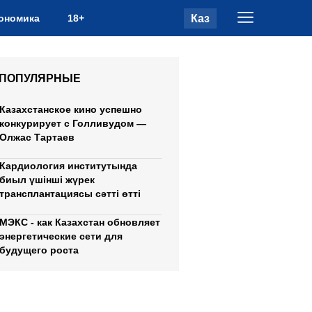
Каз
ономика
18+
ПОПУЛЯРНЫЕ
Казахстанское кино успешно
конкурирует с Голливудом —
Олжас Тартаев
Кардиология институтында
биыл үшінші жүрек
трансплантациясы сәтті өтті
МЭКС - как Казахстан обновляет
энергетические сети для
будущего роста