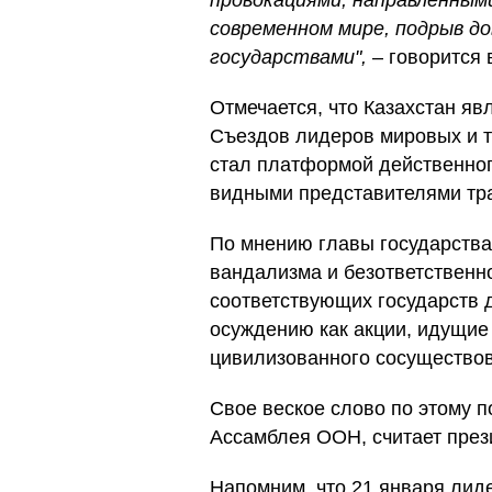
провокациями, направленным
современном мире, подрыв до
государствами",
– говорится 
Отмечается, что Казахстан я
Съездов лидеров мировых и 
стал платформой действенног
видными представителями тр
По мнению главы государства
вандализма и безответственн
соответствующих государств
осуждению как акции, идущи
цивилизованного сосуществов
Свое веское слово по этому п
Ассамблея ООН, считает през
Напомним, что 21 января лид