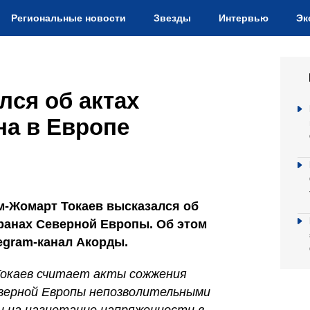
Региональные новости
Звезды
Интервью
Эк
лся об актах
на в Европе
м-Жомарт Токаев высказался об
транах Северной Европы. Об этом
gram-канал Акорды.
окаев считает акты сожжения
еверной Европы непозволительными