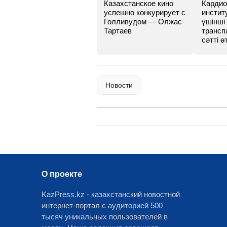
Казахстанское кино
Кардио
успешно конкурирует с
инстит
Голливудом — Олжас
үшінші
Тартаев
трансп
сәтті өт
Новости
О проекте
KazPress.kz - казахстанский новостной
интернет-портал с аудиторией 500
тысяч уникальных пользователей в