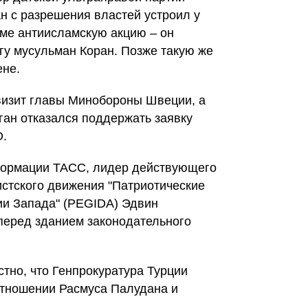
н с разрешения властей устроил у
ьме антиисламскую акцию – он
гу мусульман Коран. Позже такую же
ене.
 визит главы Минобороны Швеции, а
ган отказался поддержать заявку
О.
нформации ТАСС, лидер действующего
стского движения "Патриотические
ии Запада" (PEGIDA) Эдвин
перед зданием законодательного
тно, что Генпрокуратура Турции
отношении Расмуса Палудана и