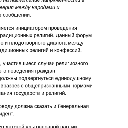
и на нагнетание напряженности в
верия между народами и
в сообщении.
вляется инициатором проведения
традиционных религий. Данный форум
о и плодотворного диалога между
адиционных религий и конфессий.
, участившиеся случаи религиозного
ого поведения граждан
 должны подвергнуться единодушному
е вразрез с общепризнанными нормами
ания государств и религий.
оводу должна сказать и Генеральная
идент.
ер датской ультраправой партии