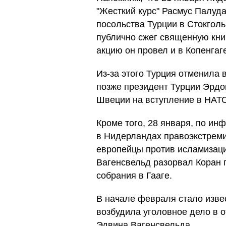
"Жесткий курс" Расмус Палуда
посольства Турции в Стокгол
публично сжег священную кни
акцию он провел и в Копенгаг
Из-за этого Турция отменила
позже президент Турции Эрдо
Швеции на вступление в НАТ
Кроме того, 28 января, по и
в Нидерландах правоэкстреми
европейцы против исламизац
Вагенсвельд разорвал Коран 
собрания в Гааге.
В начале февраля стало извес
возбудила уголовное дело в 
Эдвина Вагенсвельда.