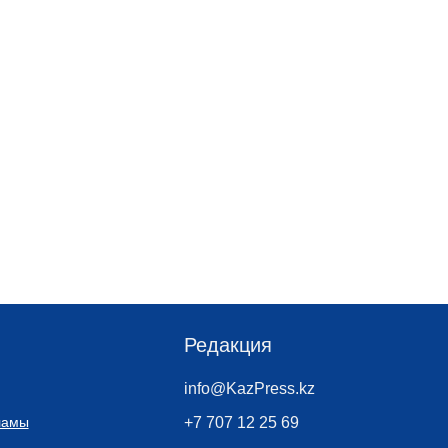
Редакция
info@KazPress.kz
ламы
+7 707 12 25 69