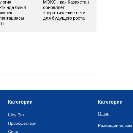
логия
МЭКС - как Казахстан
утында биыл
обновляет
 жүрек
энергетические сети
лантациясы
для будущего роста
ті
Категории
Категории
О нас
Шоу Биз
Происшествия
Размещение рек
Спорт