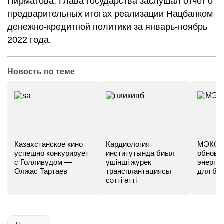
Пирматова. Глава государства заслушал отчет о
предварительных итогах реализации Нацбанком
денежно-кредитной политики за январь-ноябрь
2022 года.
Новость по теме
Казахстанское кино
Кардиология
МЭКС -
успешно конкурирует
институтында биыл
обновл
с Голливудом —
үшінші жүрек
энергет
Олжас Тартаев
трансплантациясы
для бу
сәтті өтті