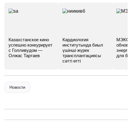
Казахстанское кино
Кардиология
МЭКС -
успешно конкурирует
институтында биыл
обновл
с Голливудом —
үшінші жүрек
энергет
Олжас Тартаев
трансплантациясы
для бу
сәтті өтті
Новости