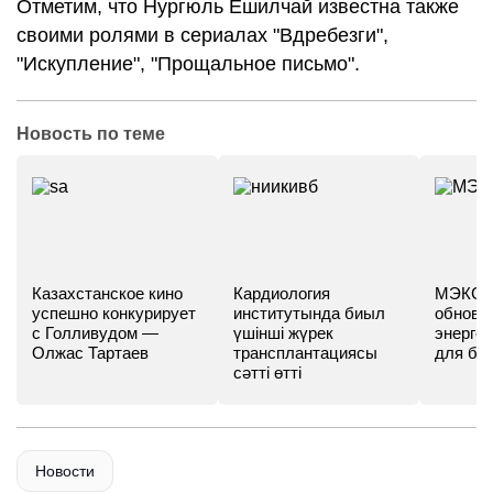
Отметим, что Нургюль Ешилчай известна также
своими ролями в сериалах "Вдребезги",
"Искупление", "Прощальное письмо".
Новость по теме
Казахстанское кино
Кардиология
МЭКС -
успешно конкурирует
институтында биыл
обновл
с Голливудом —
үшінші жүрек
энергет
Олжас Тартаев
трансплантациясы
для бу
сәтті өтті
Новости