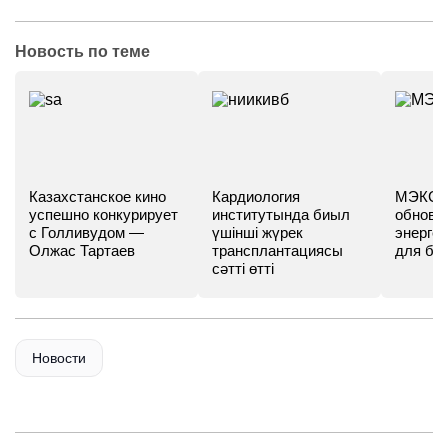
Новость по теме
Казахстанское кино
Кардиология
МЭКС -
успешно конкурирует
институтында биыл
обновл
с Голливудом —
үшінші жүрек
энергет
Олжас Тартаев
трансплантациясы
для бу
сәтті өтті
Новости