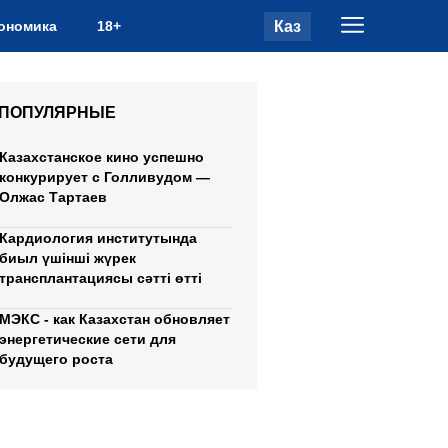
Каз
ономика
18+
ПОПУЛЯРНЫЕ
Казахстанское кино успешно
конкурирует с Голливудом —
Олжас Тартаев
Кардиология институтында
биыл үшінші жүрек
трансплантациясы сәтті өтті
МЭКС - как Казахстан обновляет
энергетические сети для
будущего роста