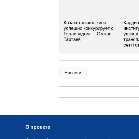
Казахстанское кино
Кардио
успешно конкурирует с
инстит
Голливудом — Олжас
үшінші
Тартаев
трансп
сәтті өт
Новости
О проекте