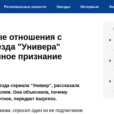
Региональные новости
Звезды
Интервью
Эк
ые отношения с
езда "Универа"
чное признание
езда сериала "Универ", рассказала
олем. Она объяснила, почему
тное, передает kazpress.
никам, спросил один из ее подписчиков