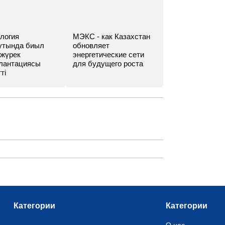
логия
МЭКС - как Казахстан
утында биыл
обновляет
 жүрек
энергетические сети
лантациясы
для будущего роста
ті
Категории
Категории