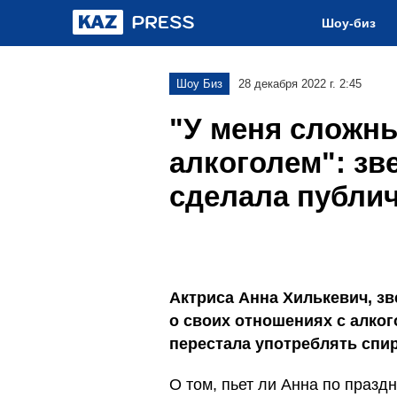
Шоу-биз
Шоу Биз
28 декабря 2022 г. 2:45
"У меня сложн
алкоголем": зв
сделала публи
Актриса Анна Хилькевич, зв
о своих отношениях с алког
перестала употреблять спир
О том, пьет ли Анна по празд