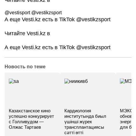
Читайте Vesti.kz в
@vestisport @vestikzsport
А еще Vesti.kz есть в TikTok
@vestikzsport
Читайте Vesti.kz в
А еще Vesti.kz есть в TikTok
@vestikzsport
Новость по теме
Казахстанское кино
Кардиология
МЭКС -
успешно конкурирует
институтында биыл
обновл
с Голливудом —
үшінші жүрек
энергет
Олжас Тартаев
трансплантациясы
для бу
сәтті өтті