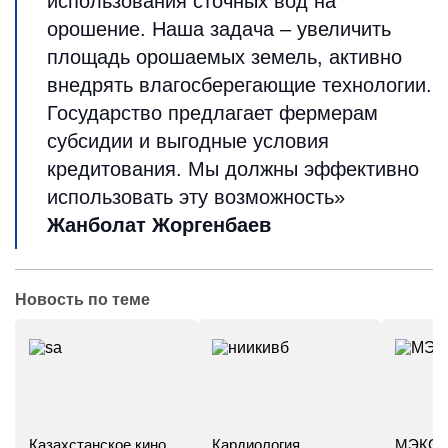
использования сточных вод на
орошение. Наша задача – увеличить
площадь орошаемых земель, активно
внедрять влагосберегающие технологии.
Государство предлагает фермерам
субсидии и выгодные условия
кредитования. Мы должны эффективно
использовать эту возможность»
Жанболат Жоргенбаев
Новость по теме
Казахстанское кино
Кардиология
МЭКС -