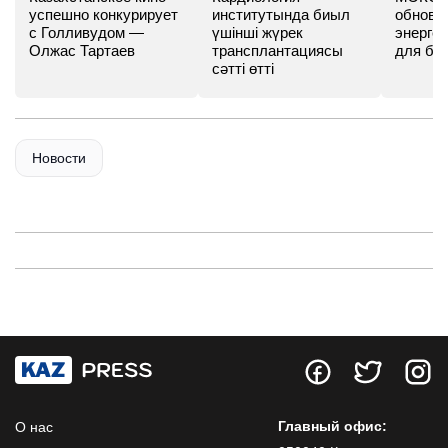
успешно конкурирует
институтында биыл
обновл
с Голливудом —
үшінші жүрек
энергет
Олжас Тартаев
трансплантациясы
для бу
сәтті өтті
Новости
Главный офис:
О нас