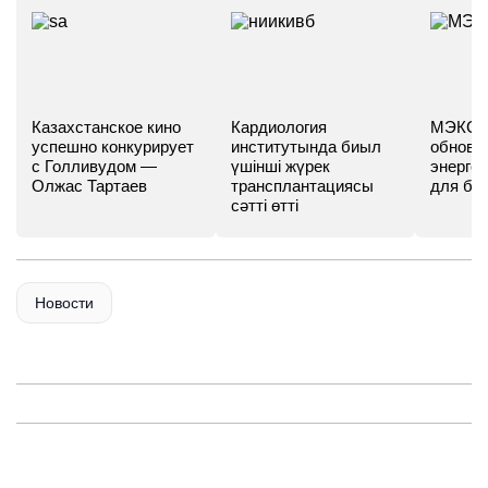
Казахстанское кино
Кардиология
МЭКС -
успешно конкурирует
институтында биыл
обновл
с Голливудом —
үшінші жүрек
энергет
Олжас Тартаев
трансплантациясы
для бу
сәтті өтті
Новости