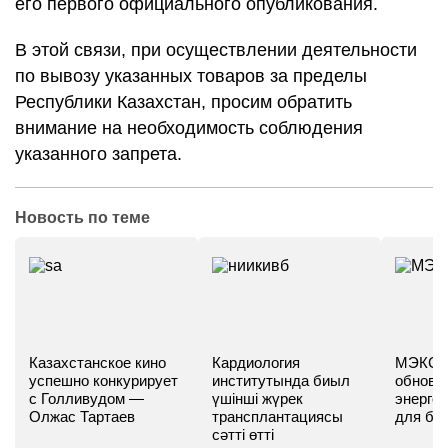
его первого официального опубликования.
В этой связи, при осуществлении деятельности
по вывозу указанных товаров за пределы
Республики Казахстан, просим обратить
внимание на необходимость соблюдения
указанного запрета.
Новость по теме
Казахстанское кино
Кардиология
МЭКС -
успешно конкурирует
институтында биыл
обновл
с Голливудом —
үшінші жүрек
энергет
Олжас Тартаев
трансплантациясы
для бу
сәтті өтті