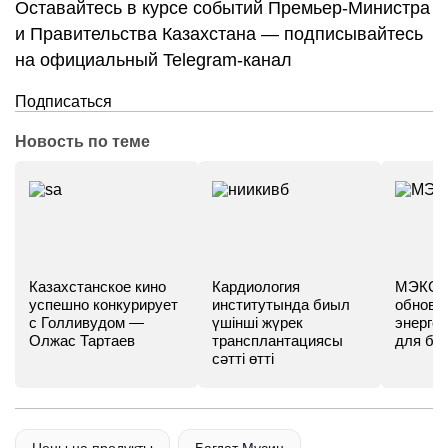
Оставайтесь в курсе событий Премьер-Министра
и Правительства Казахстана — подписывайтесь
на официальный Telegram-канал
Подписаться
Новость по теме
Казахстанское кино
Кардиология
МЭКС -
успешно конкурирует
институтында биыл
обновл
с Голливудом —
үшінші жүрек
энергет
Олжас Тартаев
трансплантациясы
для бу
сәтті өтті